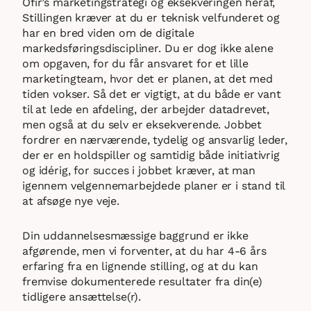
Ofir’s marketingstrategi og eksekveringen heraf,
Stillingen kræver at du er teknisk velfunderet og
har en bred viden om de digitale
markedsføringsdiscipliner. Du er dog ikke alene
om opgaven, for du får ansvaret for et lille
marketingteam, hvor det er planen, at det med
tiden vokser. Så det er vigtigt, at du både er vant
til at lede en afdeling, der arbejder datadrevet,
men også at du selv er eksekverende. Jobbet
fordrer en nærværende, tydelig og ansvarlig leder,
der er en holdspiller og samtidig både initiativrig
og idérig, for succes i jobbet kræver, at man
igennem velgennemarbejdede planer er i stand til
at afsøge nye veje.
Din uddannelsesmæssige baggrund er ikke
afgørende, men vi forventer, at du har 4-6 års
erfaring fra en lignende stilling, og at du kan
fremvise dokumenterede resultater fra din(e)
tidligere ansættelse(r).