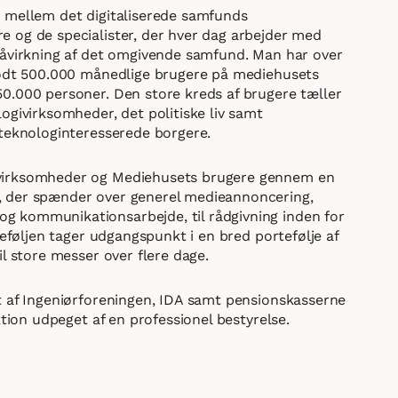
 mellem det digitaliserede samfunds
 og de specialister, der hver dag arbejder med
påvirkning af det omgivende samfund. Man har over
godt 500.000 månedlige brugere på mediehusets
0.000 personer. Den store kreds af brugere tæller
ogivirksomheder, det politiske liv samt
 teknologinteresserede borgere.
virksomheder og Mediehusets brugere gennem en
 der spænder over generel medieannoncering,
 kommunikationsarbejde, til rådgivning inden for
teføljen tager udgangspunkt i en bred portefølje af
il store messer over flere dage.
t af Ingeniørforeningen, IDA samt pensionskasserne
ktion udpeget af en professionel bestyrelse.