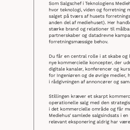
Som Salgschef i Teknologiens Medieh
hvor teknologi, viden og forretning 
salget på tværs af husets forretni
anden del af mediehuset). Her hand
stærke brand og relationer til målb
partnerskaber og datadrevne kampag
forretningsmæssige behov.
Du får en central rolle i at skabe o
nye kommercielle koncepter, der udn
digitale kanaler, konferencer og kurs
for Ingeniøren og de øvrige medier, 
i rådgivningen af annoncører og sam
Stillingen kræver et skarpt kommerci
operationelle salg med den strategisk
i det kommercielle område og får mu
Mediehus’ samlede salgsindsats i en t
relevant eksponering aldrig har være